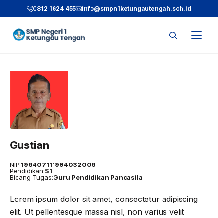
Langsung
0812 1624 455
info@smpn1ketungautengah.sch.id
ke
isi
Gustian
NIP:
196407111994032006
Pendidikan:
S1
Bidang Tugas:
Guru Pendidikan Pancasila
Lorem ipsum dolor sit amet, consectetur adipiscing
elit. Ut pellentesque massa nisl, non varius velit