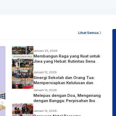
Lihat Semua
Januari 23, 2026
Membangun Raga yang Kuat untuk
Jiwa yang Hebat: Rutinitas Senam
Pagi di SMP Negeri 1 Ketungau
Tengah
Januari 13, 2026
Sinergi Sekolah dan Orang Tua:
Mempersiapkan Kelulusan dan
Masa Depan Siswa Kelas IX
Januari 13, 2026
Melepas dengan Doa, Mengenang
dengan Bangga: Perpisahan Ibu
Desi, S.Pd.,Gr
Januari 12, 2026