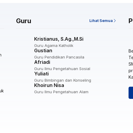
Guru
P
Lihat Semua
Kristianus, S.Ag.,M.Si
Guru Agama Katholik
Gustian
Be
n
Guru Pendidikan Pancasila
Te
Afriadi
S
Guru Ilmu Pengetahuan Sosial
pr
Yuliati
Ka
Guru Bimbingan dan Konseling
Khoirun Nisa
uk
Guru Ilmu Pengetahuan Alam