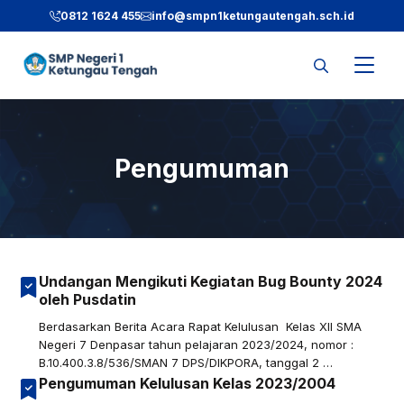
Langsung
0812 1624 455
info@smpn1ketungautengah.sch.id
ke
isi
Pengumuman
Undangan Mengikuti Kegiatan Bug Bounty 2024
oleh Pusdatin
Berdasarkan Berita Acara Rapat Kelulusan Kelas XII SMA
Negeri 7 Denpasar tahun pelajaran 2023/2024, nomor :
B.10.400.3.8/536/SMAN 7 DPS/DIKPORA, tanggal 2 …
Pengumuman Kelulusan Kelas 2023/2004