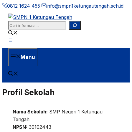
Langsung
0812 1624 455
info@smpn1ketungautengah.sch.id
ke
isi
Search
Menu
Profil Sekolah
Nama Sekolah:
SMP Negeri 1 Ketungau
Tengah
NPSN:
30102443