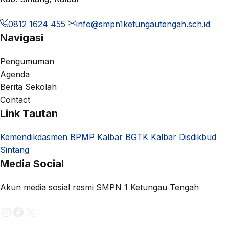
0812 1624 455
info@smpn1ketungautengah.sch.id
Navigasi
Pengumuman
Agenda
Berita Sekolah
Contact
Link Tautan
Kemendikdasmen
BPMP Kalbar
BGTK Kalbar
Disdikbud
Sintang
Media Social
Akun media sosial resmi SMPN 1 Ketungau Tengah
Instagram
Facebook
X