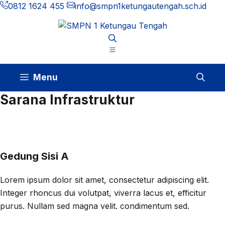
Langsung
0812 1624 455
info@smpn1ketungautengah.sch.id
ke
isi
Menu
Sarana Infrastruktur
Gedung Sisi A
Lorem ipsum dolor sit amet, consectetur adipiscing elit.
Integer rhoncus dui volutpat, viverra lacus et, efficitur
purus. Nullam sed magna velit. condimentum sed.