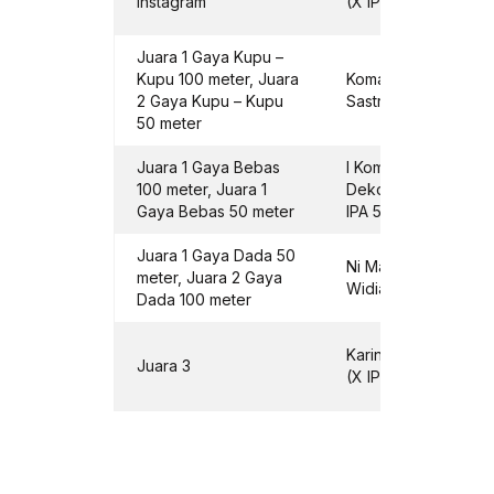
Instagram
(X IPS 2)
Juara 1 Gaya Kupu –
Kupu 100 meter, Juara
Komang Denmas
2 Gaya Kupu – Kupu
Sastra Wijaya (X IPS
50 meter
Juara 1 Gaya Bebas
I Komang Gede Mas
100 meter, Juara 1
Deko Tama Putra (X
Gaya Bebas 50 meter
IPA 5)
Juara 1 Gaya Dada 50
Ni Made Ninik Carlan
meter, Juara 2 Gaya
Widian Sari (XII IPA 
Dada 100 meter
Karin Angelica Eddy
Juara 3
(X IPS 3)