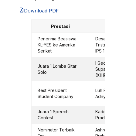
Download PDF
Prestasi
Peserta
Penerima Beasiswa
Desak Nyoman Kiar
KL-YES ke Amerika
Tristantiana Suadi (X
Serikat
IPS 1)
I Gede Pradipta
Juara 1 Lomba Gitar
Suparsana Sukerant
Solo
(XII IPA 4)
Best President
Luh Putu Susila
Student Company
Adnyani (XI IPS 1)
Juara 1 Speech
Kadek Kanya Galuh
Contest
Pradnyamita (X IPS 
Nominator Terbaik
Ashram Tianshigan
Esai
Prabawa (XII IPA 1)