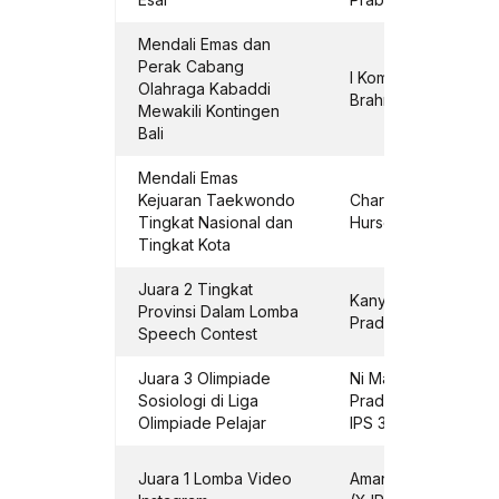
Mendali Emas dan
Perak Cabang
I Komang Wahyu
Olahraga Kabaddi
Brahmasta (XII IPA 4
Mewakili Kontingen
Bali
Mendali Emas
Kejuaran Taekwondo
Charen Winanda
Tingkat Nasional dan
Hursepuny (X IPA 3)
Tingkat Kota
Juara 2 Tingkat
Kanya Galuh
Provinsi Dalam Lomba
Pradnyamita (X IPS 
Speech Contest
Juara 3 Olimpiade
Ni Made Ayu Tari
Sosiologi di Liga
Pradnya Sayoga (X
Olimpiade Pelajar
IPS 3)
Juara 1 Lomba Video
Amanda Kartika Putr