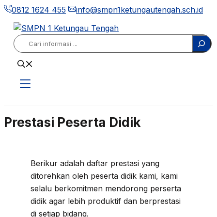
Langsung
0812 1624 455
info@smpn1ketungautengah.sch.id
ke
isi
Search
Prestasi Peserta Didik
Berikur adalah daftar prestasi yang
ditorehkan oleh peserta didik kami, kami
selalu berkomitmen mendorong perserta
didik agar lebih produktif dan berprestasi
di setiap bidang.