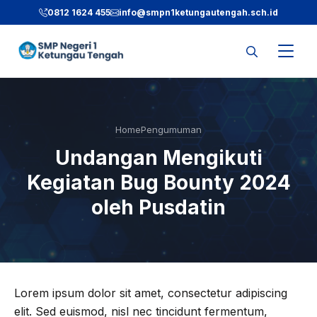
Langsung
0812 1624 455
info@smpn1ketungautengah.sch.id
ke
isi
Home
Pengumuman
Undangan Mengikuti
Kegiatan Bug Bounty 2024
oleh Pusdatin
Lorem ipsum dolor sit amet, consectetur adipiscing
elit. Sed euismod, nisl nec tincidunt fermentum,