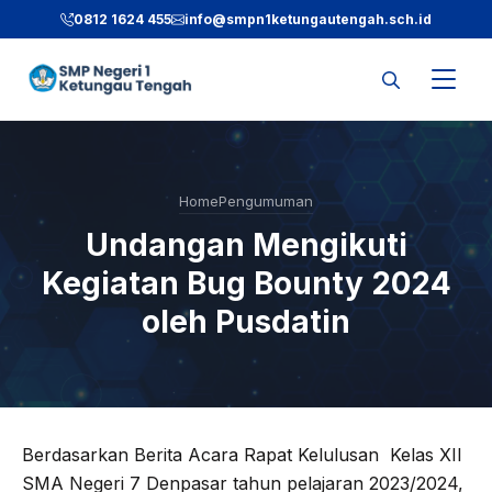
Langsung
0812 1624 455
info@smpn1ketungautengah.sch.id
ke
isi
Home
Pengumuman
Undangan Mengikuti
Kegiatan Bug Bounty 2024
oleh Pusdatin
Berdasarkan Berita Acara Rapat Kelulusan Kelas XII
SMA Negeri 7 Denpasar tahun pelajaran 2023/2024,