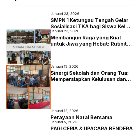
e
t
t
e
b
t
s
g
Januari 23, 2026
o
e
A
r
SMPN 1 Ketungau Tengah Gelar
Sosialisasi TKA bagi Siswa Kelas
o
r
p
a
Januari 23, 2026
IX
Membangun Raga yang Kuat
k
p
m
untuk Jiwa yang Hebat: Rutinitas
Senam Pagi di SMP Negeri 1
Ketungau Tengah
Januari 13, 2026
Sinergi Sekolah dan Orang Tua:
Mempersiapkan Kelulusan dan
Masa Depan Siswa Kelas IX
Januari 12, 2026
Perayaan Natal Bersama
Januari 5, 2026
PAGI CERIA & UPACARA BENDERA