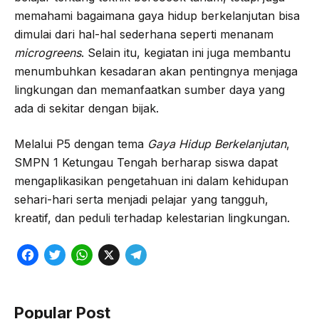
memahami bagaimana gaya hidup berkelanjutan bisa
dimulai dari hal-hal sederhana seperti menanam
microgreens
. Selain itu, kegiatan ini juga membantu
menumbuhkan kesadaran akan pentingnya menjaga
lingkungan dan memanfaatkan sumber daya yang
ada di sekitar dengan bijak.
Melalui P5 dengan tema
Gaya Hidup Berkelanjutan
,
SMPN 1 Ketungau Tengah berharap siswa dapat
mengaplikasikan pengetahuan ini dalam kehidupan
sehari-hari serta menjadi pelajar yang tangguh,
kreatif, dan peduli terhadap kelestarian lingkungan.
F
T
W
X
T
a
w
h
e
c
i
a
l
Popular Post