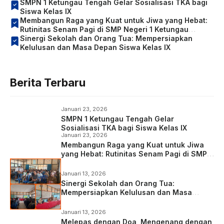
SMPN 1 Ketungau Tengah Gelar Sosialisasi TKA bagi
Siswa Kelas IX
Membangun Raga yang Kuat untuk Jiwa yang Hebat:
Rutinitas Senam Pagi di SMP Negeri 1 Ketungau
Tengah
Sinergi Sekolah dan Orang Tua: Mempersiapkan
Kelulusan dan Masa Depan Siswa Kelas IX
Berita Terbaru
Januari 23, 2026
SMPN 1 Ketungau Tengah Gelar
Sosialisasi TKA bagi Siswa Kelas IX
Januari 23, 2026
Membangun Raga yang Kuat untuk Jiwa
yang Hebat: Rutinitas Senam Pagi di SMP
Negeri 1 Ketungau Tengah
Januari 13, 2026
Sinergi Sekolah dan Orang Tua:
Mempersiapkan Kelulusan dan Masa
Depan Siswa Kelas IX
Januari 13, 2026
Melepas dengan Doa, Mengenang dengan