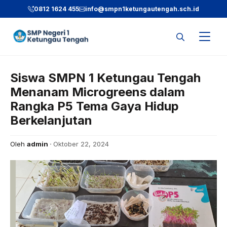
Langsung
0812 1624 455
info@smpn1ketungautengah.sch.id
ke
isi
Siswa SMPN 1 Ketungau Tengah
Menanam Microgreens dalam
Rangka P5 Tema Gaya Hidup
Berkelanjutan
Oleh
admin
Oktober 22, 2024