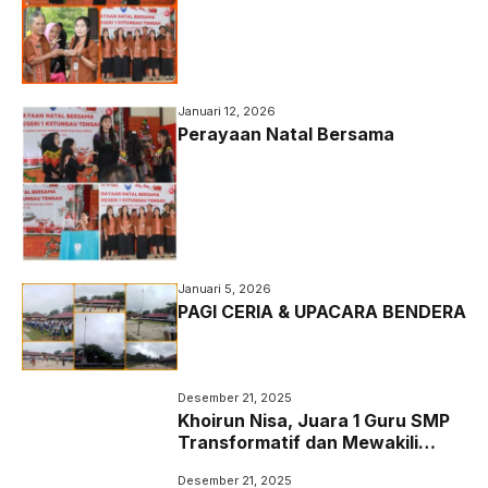
Perpisahan Ibu Desi, S.Pd.,Gr
Januari 12, 2026
Perayaan Natal Bersama
Januari 5, 2026
PAGI CERIA & UPACARA BENDERA
Desember 21, 2025
Khoirun Nisa, Juara 1 Guru SMP
Transformatif dan Mewakili
Kalbar di Tingkat Nasional pada
Desember 21, 2025
Apresiasi GTK 2025