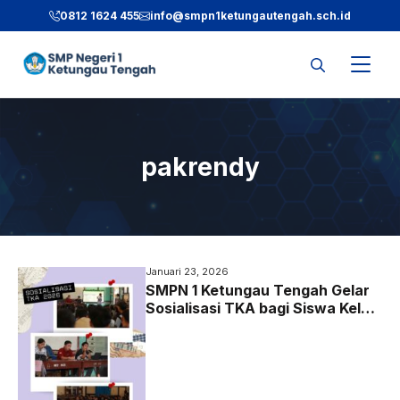
Langsung
0812 1624 455
info@smpn1ketungautengah.sch.id
ke
isi
pakrendy
Januari 23, 2026
SMPN 1 Ketungau Tengah Gelar
Sosialisasi TKA bagi Siswa Kelas
IX