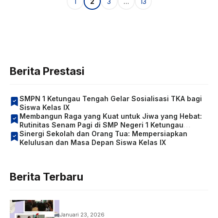
Halaman
Halaman
Halaman
Halaman
1
2
3
…
13
Berita Prestasi
SMPN 1 Ketungau Tengah Gelar Sosialisasi TKA bagi
Siswa Kelas IX
Membangun Raga yang Kuat untuk Jiwa yang Hebat:
Rutinitas Senam Pagi di SMP Negeri 1 Ketungau
Tengah
Sinergi Sekolah dan Orang Tua: Mempersiapkan
Kelulusan dan Masa Depan Siswa Kelas IX
Berita Terbaru
Januari 23, 2026