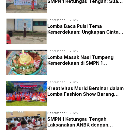
SMPN 1 Ketungau Tengah: Suara
Merdu Sambut Kemerdekaan
September 5, 2025
Lomba Baca Puisi Tema
Kemerdekaan: Ungkapan Cinta
Tanah Air Lewat Kata
September 5, 2025
Lomba Masak Nasi Tumpeng
Kemerdekaan di SMPN 1
Ketungau Tengah: Kreatif,
Sehat, dan Penuh Semangat
September 5, 2025
Kreativitas Murid Bersinar dalam
Lomba Fashion Show Barang
Bekas di SMPN 1 Ketungau
Tengah
September 5, 2025
SMPN 1 Ketungau Tengah
Laksanakan ANBK dengan