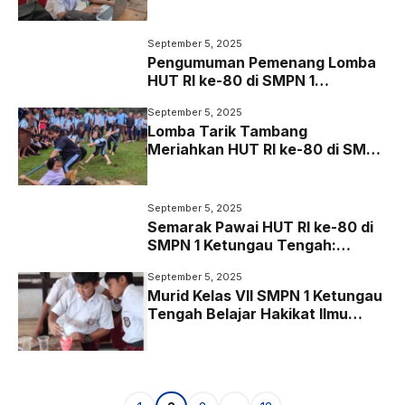
Semangat
September 5, 2025
Pengumuman Pemenang Lomba
HUT RI ke-80 di SMPN 1
Ketungau Tengah
September 5, 2025
Lomba Tarik Tambang
Meriahkan HUT RI ke-80 di SMPN
1 Ketungau Tengah
September 5, 2025
Semarak Pawai HUT RI ke-80 di
SMPN 1 Ketungau Tengah:
Kreativitas dan Semangat
September 5, 2025
Kebangsaan
Murid Kelas VII SMPN 1 Ketungau
Tengah Belajar Hakikat Ilmu
Sains Lewat Eksperimen Kualitas
Air