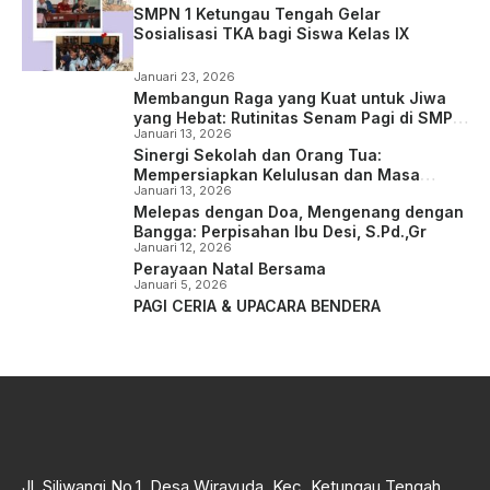
SMPN 1 Ketungau Tengah Gelar
Sosialisasi TKA bagi Siswa Kelas IX
Januari 23, 2026
Membangun Raga yang Kuat untuk Jiwa
yang Hebat: Rutinitas Senam Pagi di SMP
Januari 13, 2026
Negeri 1 Ketungau Tengah
Sinergi Sekolah dan Orang Tua:
Mempersiapkan Kelulusan dan Masa
Januari 13, 2026
Depan Siswa Kelas IX
Melepas dengan Doa, Mengenang dengan
Bangga: Perpisahan Ibu Desi, S.Pd.,Gr
Januari 12, 2026
Perayaan Natal Bersama
Januari 5, 2026
PAGI CERIA & UPACARA BENDERA
Jl. Siliwangi No.1, Desa Wirayuda, Kec. Ketungau Tengah,