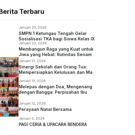
Berita Terbaru
Januari 23, 2026
SMPN 1 Ketungau Tengah Gelar
Sosialisasi TKA bagi Siswa Kelas IX
Januari 23, 2026
Membangun Raga yang Kuat untuk
Jiwa yang Hebat: Rutinitas Senam
Pagi di SMP Negeri 1 Ketungau
Januari 13, 2026
Tengah
Sinergi Sekolah dan Orang Tua:
Mempersiapkan Kelulusan dan Masa
Depan Siswa Kelas IX
Januari 13, 2026
Melepas dengan Doa, Mengenang
dengan Bangga: Perpisahan Ibu
Desi, S.Pd.,Gr
Januari 12, 2026
Perayaan Natal Bersama
Januari 5, 2026
PAGI CERIA & UPACARA BENDERA