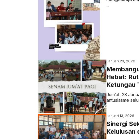
...
Januari 23, 2026
Membangun
Hebat: Rut
Ketungau 
Jum’at, 23 Janu
antusiasme selu
Januari 13, 2026
Sinergi S
Kelulusan 