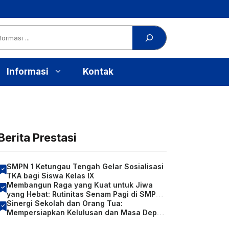
Informasi
Kontak
Berita Prestasi
SMPN 1 Ketungau Tengah Gelar Sosialisasi
TKA bagi Siswa Kelas IX
Membangun Raga yang Kuat untuk Jiwa
yang Hebat: Rutinitas Senam Pagi di SMP
Negeri 1 Ketungau Tengah
Sinergi Sekolah dan Orang Tua:
Mempersiapkan Kelulusan dan Masa Depan
Siswa Kelas IX