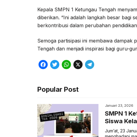
Kepala SMPN 1 Ketungau Tengah menyamp
diberikan. “Ini adalah langkah besar bagi
berkontribusi dalam perubahan pendidikan 
Semoga partisipasi ini membawa dampak po
Tengah dan menjadi inspirasi bagi guru-gur
F
T
W
X
T
a
w
h
e
c
i
a
l
Popular Post
e
t
t
e
b
t
s
g
Januari 23, 2026
o
e
A
r
SMPN 1 Ket
Siswa Kela
o
r
p
a
k
p
m
Jum’at, 23 Janu
menghadapi mas