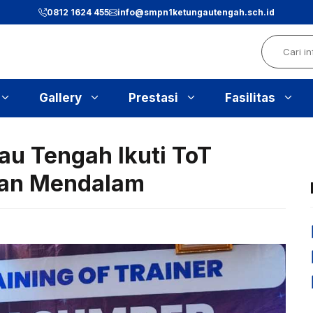
0812 1624 455
info@smpn1ketungautengah.sch.id
Search
Gallery
Prestasi
Fasilitas
u Tengah Ikuti ToT
ran Mendalam