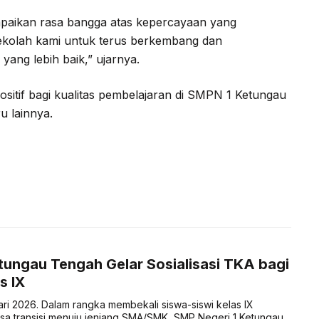
aikan rasa bangga atas kepercayaan yang
 sekolah kami untuk terus berkembang dan
yang lebih baik,” ujarnya.
sitif bagi kualitas pembelajaran di SMPN 1 Ketungau
u lainnya.
ungau Tengah Gelar Sosialisasi TKA bagi
s IX
ari 2026. Dalam rangka membekali siswa-siswi kelas IX
a transisi menuju jenjang SMA/SMK, SMP Negeri 1 Ketungau