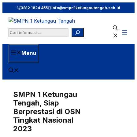
Langsung
0812 1624 455
info@smpn1ketungautengah.sch.id
ke
isi
Search
Menu
SMPN 1 Ketungau
Tengah, Siap
Berprestasi di OSN
Tingkat Nasional
2023